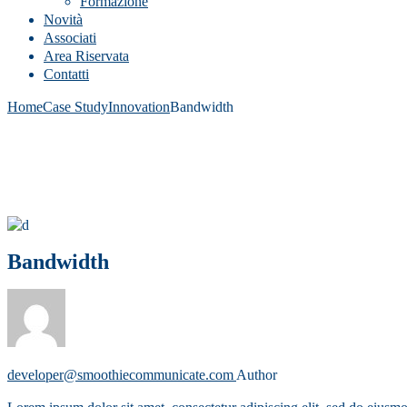
Formazione
Novità
Associati
Area Riservata
Contatti
Home
Case Study
Innovation
Bandwidth
Bandwidth
developer@smoothiecommunicate.com
Author