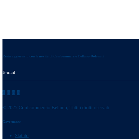
Resta aggiornato con le novità di Confcommercio Belluno-Dolomiti
© 2025 Confcommercio Belluno, Tutti i diritti riservati
Governance
Statuto