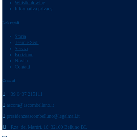
Whistleblowing
Informativa privacy
Link rapidi
Storia
Team e Sedi
Servizi
Iscrizione
Novità
Contatti
Contatti
+ 39 0437 215111
ascom@ascombelluno.it
presidenzaascombelluno@legalmail.it
P.za, dei Martiri, 16, 32100 Belluno BL