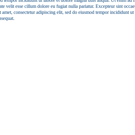
d tempor incididunt ut labore et dolore magna duis aliqua. Ut enim ad m
 velit esse cillum dolore eu fugiat nulla pariatur. Excepteur sint occaec
amet, consectetur adipiscing elit, sed do eiusmod tempor incididunt ut
nsequat.