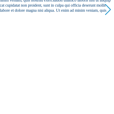
inim veniam, quis nostrud exercitation ullamco laboris nisi ut aliquip
at cupidatat non proident, sunt in culpa qui officia deserunt mollit
 labore et dolore magna nisi aliqua. Ut enim ad minim veniam, quis