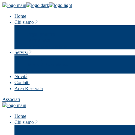
Skip
to
Home
the
Chi siamo
content
Storia
Organigramma
Team e Sedi
Territorio e Categorie
Servizi
Servizi per l’Associato
Servizi di Consulenza
Formazione
Novità
Contatti
Area Riservata
Associati
Home
Chi siamo
Storia
Organigramma