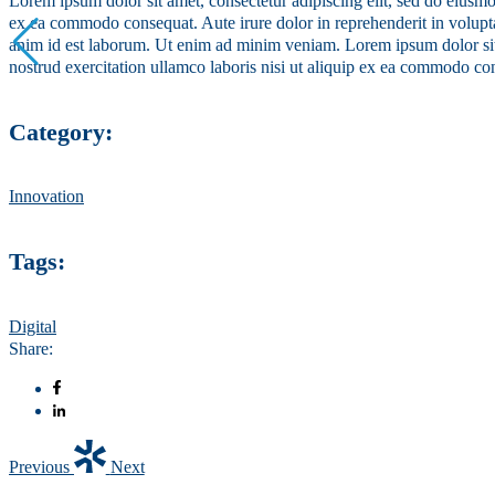
Lorem ipsum dolor sit amet, consectetur adipiscing elit, sed do eiusmo
ex ea commodo consequat. Aute irure dolor in reprehenderit in voluptate
anim id est laborum. Ut enim ad minim veniam. Lorem ipsum dolor sit 
nostrud exercitation ullamco laboris nisi ut aliquip ex ea commodo co
Category:
Innovation
Tags:
Digital
Share:
Previous
Next