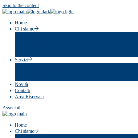
Skip to the content
Home
Chi siamo
Storia
Organigramma
Team e Sedi
Territorio e Categorie
Servizi
Servizi per l’Associato
Servizi di Consulenza
Formazione
Novità
Contatti
Area Riservata
Associati
Home
Chi siamo
Storia