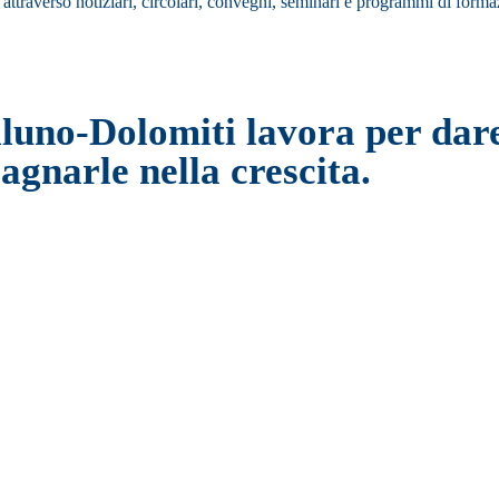
ttraverso notiziari, circolari, convegni, seminari e programmi di formaz
uno-Dolomiti lavora per dare 
agnarle nella crescita.