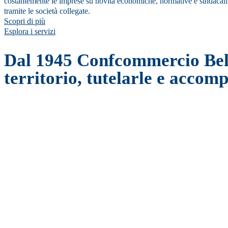
costantemente le imprese su novità economiche, normative e sindacali a
tramite le società collegate.
Scopri di più
Esplora i servizi
Dal 1945 Confcommercio Bell
territorio, tutelarle e accomp