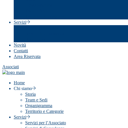
Organigramma
Team e Sedi
Territorio e Categorie
Servizi
Servizi per l’Associato
Servizi di Consulenza
Formazione
Novità
Contatti
Area Riservata
Associati
Home
Chi siamo
Storia
Team e Sedi
Organigramma
Territorio e Categorie
Servizi
Servizi per l’Associato